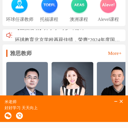
环球任课教师
托福课程
澳洲课程
Alevel课程
环球教育北京学校再获佳绩，荣膺“2024年度国际教育标杆品牌”称号！
重磅！环球教育北京学校 荣获雅思官方评级最高级别“白金级别合作伙伴”称号！
雅思教师
More+
环球教育北京学校与近邻宝签约合作
环球教育受邀参加「英国文化教育协会-雅思考试交流会」！与环球教育一起，用雅思开启世界机遇~
【直播活动】开学季·寻梦环游计
杨凡
杨鑫
杨亮
雅思写作、阅读
雅思口语
雅思写作
咨询老师
咨询老师
咨询老师