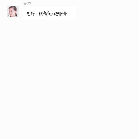
最新雅思听力备考锦囊
More+
雅思听力真题题库下载需求激增，科学备考成高分关键
雅思考试作为国内最具权威性的国际英语能力测试，其备考热度始终居高不下。其中，雅思听力因语速快、口音多样、信息密集等特点，成为众多中国考生的“拦路虎”。近期，各大搜索引擎与教育论坛上，“
2026-07-01
雅思听力提分技巧：告别盲目刷题，精准突破高分瓶颈
听力往往是许多中国考生的“拦路虎”。面对语速快、口音多样、信息密集的听力材料，不少考生陷入了“努力却无效”的困境：每天坚持刷真题，听力依然错漏百出；听得懂大意，却在细节题上频频失分
2026-07-01
雅思听力数字考点全解析：掌握核心技巧，轻松跨越提分瓶颈
数字题往往是许多考生既熟悉又头疼的“重灾区”。看似简单的数字听写，实则暗藏玄机，稍有不慎便会落入出题人精心设计的陷阱。如何精准捕捉数字信息并快速准确记录，成为了决定听力分数高低的关键。
2026-07-01